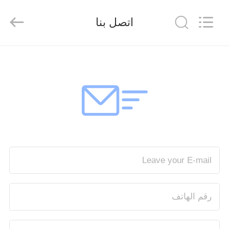
Senda
Group
Co.，
اتصل بنا
Ltd.
All
Rights
Reserved.
المنزل
المنتجات
فيديوهات
عنّا
جولة
في
المصنع