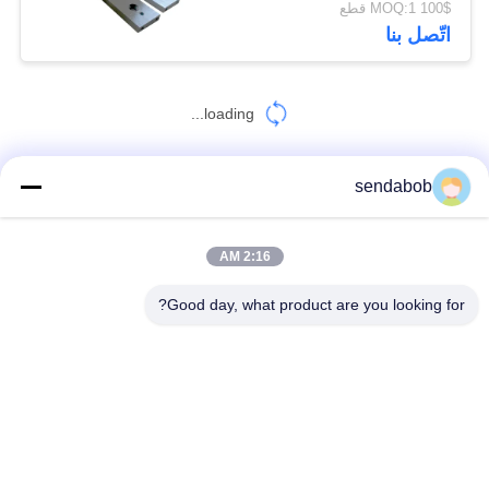
100$ MOQ:1 قطع
اتّصل بنا
loading...
sendabob
اتصل بنا!
2:16 AM
فئات شعبية
جميع
Good day, what product are you looking for?
شفرات قص الصفائح المعدنية
شفرة القص الهيدروليكية
سكاكين القص
شفرات المشقق الدوارة
شفرات القص الصلب
شفرة القص الطائر