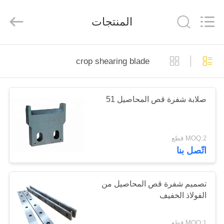
Senda
Group
Co.，
المنتجات
Ltd.
All
Rights
Reserved.
المنزل
crop shearing blade
المنتجات
صلابة شفرة قص المحاصيل 51
فيديوهات
MOQ:2 قطع
عنّا
اتّصل بنا
جولة
تصميم شفرة قص المحاصيل من
في
الفولاذ الخفيف
المصنع
MOQ:1 قطع