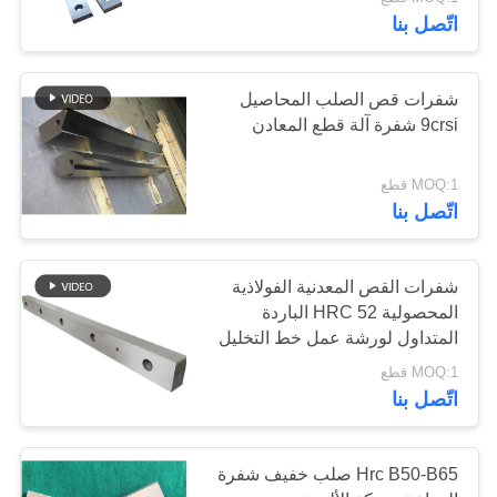
اتّصل بنا
مراقبة
الجودة
شفرات قص الصلب المحاصيل
9crsi شفرة آلة قطع المعادن
أخبار
MOQ:1 قطع
اتّصل بنا
القضايا
شفرات القص المعدنية الفولاذية
اطلب
المحصولية 52 HRC الباردة
اقتباس
المتداول لورشة عمل خط التخليل
MOQ:1 قطع
اتّصل بنا
خريطة
الموقع
Hrc B50-B65 صلب خفيف شفرة