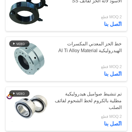
الأسود لآلة الحز لفائف SS
سياسة
الخصوصية
MOQ:2 قطع
اتّصل بنا
خط الحز المعدني المكسرات
الهيدروليكية Al Ti Alloy Material
MOQ:2 قطع
اتّصل بنا
تم تنشيط صواميل هيدروليكية
مطلية بالكروم لخط الشحوم لفائف
الصلب
MOQ:2 قطع
اتّصل بنا