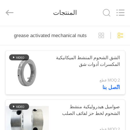
Senda
Group
Co.，
المنتجات
Ltd.
All
Rights
Reserved.
المنزل
grease activated mechanical nuts
المنتجات
الشق الشحوم المنشط الميكانيكية
المكسرات أدوات شق
فيديوهات
MOQ:2 قطع
عنّا
اتّصل بنا
جولة
صواميل هيدروليكية منشط
في
الشحوم لخط حز لفائف الصلب
المصنع
MOQ:2 قطع