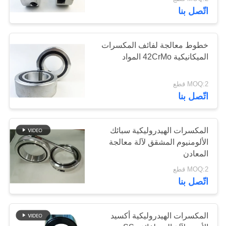
اتّصل بنا
مراقبة
الجودة
خطوط معالجة لفائف المكسرات
الميكانيكية 42CrMo المواد
أخبار
MOQ:2 قطع
اتّصل بنا
القضايا
المكسرات الهيدروليكية سبائك
اطلب
الألومنيوم المشقق لآلة معالجة
اقتباس
المعادن
MOQ:2 قطع
اتّصل بنا
خريطة
الموقع
المكسرات الهيدروليكية أكسيد