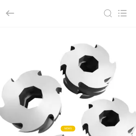
Senda
Group
Co.，
Ltd.
All
Rights
Reserved.
المنزل
المنتجات
فيديوهات
عنّا
جولة
في
المصنع
NEWS