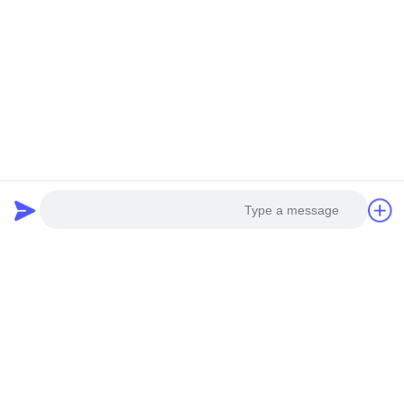
Photo
Video Call
Audio Call