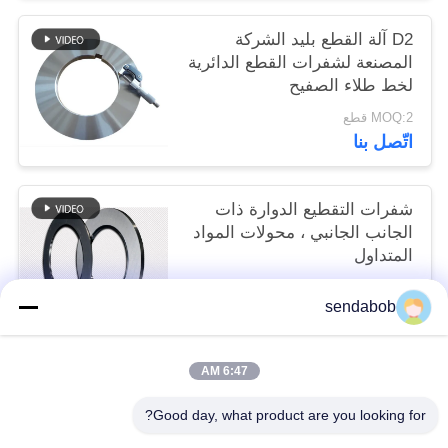
D2 آلة القطع بليد الشركة
المصنعة لشفرات القطع الدائرية
لخط طلاء الصفيح
MOQ:2 قطع
اتّصل بنا
شفرات التقطيع الدوارة ذات
الجانب الجانبي ، محولات المواد
المتداول
MOQ:2 قطع
sendabob
اتّصل بنا
6:47 AM
فئات شعبية
جميع
Good day, what product are you looking for?