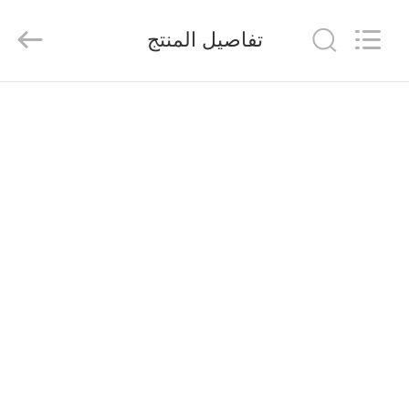
Senda
Group
Co.，
تفاصيل المنتج
Ltd.
All
Rights
Reserved.
المنزل
المنتجات
فيديوهات
عنّا
جولة
في
المصنع