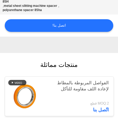
85H
سياسة
,
,
metal sheet slitting machine spacer
polyurethane spacer 85ha
الخصوصية
اتصل بنا!
منتجات مماثلة
الفواصل المربوطة بالمطاط
لإعادة اللف مقاومة للتآكل
MOQ:2 قطع
اتّصل بنا