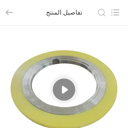
Senda
Group
Co.，
تفاصيل المنتج
Ltd.
All
Rights
Reserved.
المنزل
المنتجات
فيديوهات
عنّا
جولة
في
المصنع