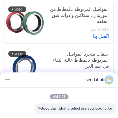
الفواصل المربوطة بالمطاط من
اليوريثان ، سكاكين وأدوات شق
الحلقة
MOQ:2 قطع
اتّصل بنا
حلقات متجرد الفواصل
المربوطة بالمطاط عالية النقاء
في خط الحز
MOQ:2 قطع
sendabob
اتّصل بنا
9:08 AM
فئات شعبية
جميع
Good day, what product are you looking for?