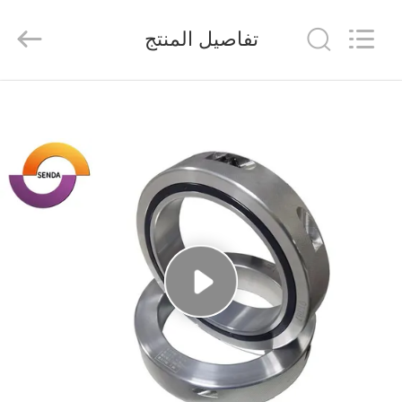
Senda
Group
Co.，
تفاصيل المنتج
Ltd.
All
Rights
Reserved.
المنزل
المنتجات
فيديوهات
عنّا
جولة
في
المصنع