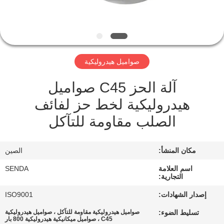
مراقبة
الجودة
صواميل هيدروليكية
أخبار
آلة الحز C45 صواميل
القضايا
هيدروليكية لخط حز لفائف
الصلب مقاومة للتآكل
اطلب
اقتباس
مكان المنشأ:
الصين
اسم العلامة
SENDA
التجارية:
خريطة
إصدار الشهادات:
ISO9001
الموقع
تسليط الضوء:
صواميل هيدروليكية مقاومة للتآكل ، صواميل هيدروليكية
C45 ، صواميل ميكانيكية هيدروليكية 800 بار