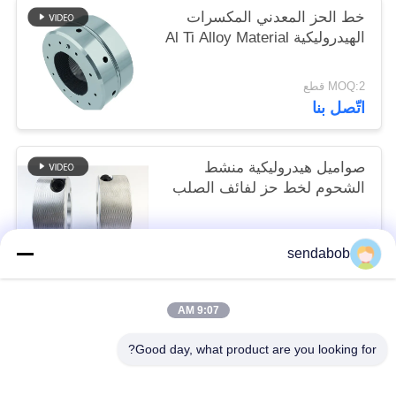
خط الحز المعدني المكسرات
الهيدروليكية Al Ti Alloy Material
MOQ:2 قطع
اتّصل بنا
صواميل هيدروليكية منشط
الشحوم لخط حز لفائف الصلب
MOQ:2 قطع
sendabob
اتّصل بنا
9:07 AM
فئات شعبية
جميع
Good day, what product are you looking for?
شفرات قص الصفائح المعدنية
شفرة القص الهيدروليكية