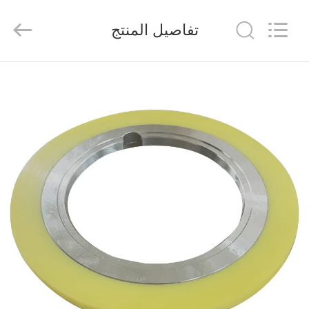
Senda
Group
Co.，
تفاصيل المنتج
Ltd.
All
Rights
Reserved.
المنزل
المنتجات
فيديوهات
عنّا
جولة
في
المصنع