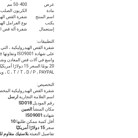
عرض
50-400 مم
مادة
الكربون الصلب
اسم المنتج
شفرة القص الهي
يكتب
نوع الفرامل اله
إستعمال
شفرة آلة قص ال
التطبيقات:
C ، T / T ، D / P ، PAYPAL ، ويسترن يونيون.SENDA قادرة على توفير 20000 قطعة / يوم.
التخصيص:
شفرة القص الهيدروليكية المخ
اسم العلامة التجارية:
ارسل
رقم الموديل:
SD018
مكان المنشأ:
الصين
شهادة:
ISO9001
أقل كمية ممكن طلبها:
10
سعر:
15 دولارًا أمريكيًا
تفاصيل التعبئة:
بلاستيك مقاوم لل