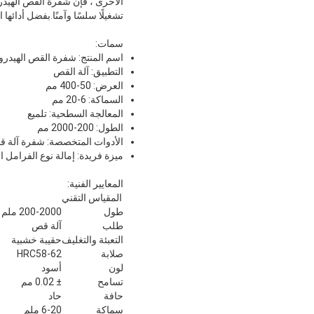
الأخرى ، فإن شفرة القص الهيدرول
تشغيلًا سلسًا وآمنًا.بفضل أدائها 
سمات:
اسم المنتج: شفرة القص الهيدرول
التطبيق: آلة القص
العرض: 50-400 مم
السماكة: 6-20 مم
المعالجة السطحية: تلميع
الطول: 200-2000 مم
الأدوات المتخصصة: شفرة آلة ق
ميزة فريدة: إمالة نوع الفرامل ا
المعايير الفنية:
المقياس التقني
طول
200-2000 ملم
طلب
آلة قص
التعبئة والتغليف
حقيبة خشبية
صلابة
HRC58-62
لون
أسود
تسامح
± 0.02 مم
حافة
حاد
سماكة
6-20 ملم