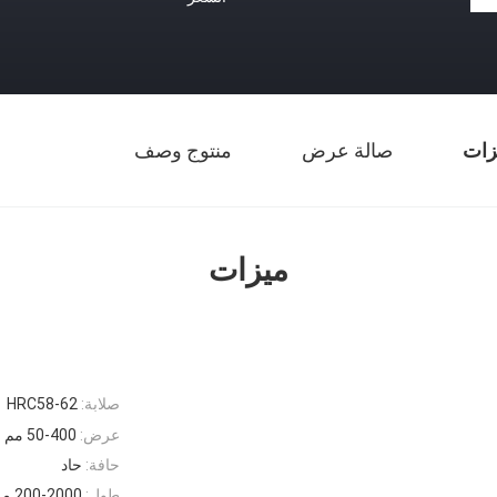
زات
صالة عرض
منتوج وصف
ميزات
صلابة:
HRC58-62
عرض:
50-400 مم
حافة:
حاد
طول:
200-2000 ملم