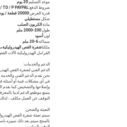
موعد التسليم:
20 يوم
شروط الدفع:
L / CT / TD / P PAYPAL ويس
قدرة العرض:
20000 قطعة / يوم
شكل:
مستطيلي
مادة:
الكربون الصلب
طول:
200-2000 ملم
لون:
أسود
سماكة:
6-20 ملم
ملكنا
شفرة القص الهيدروليكية
مث
الفرامل الهيدروليكية لآلات القص
الدعم والخدمات:
الدعم الفني لشفرة القص الهيدر
في أي مشكلات فنية أو أسئلة قد 
وإصلاحها والتشخيص.كما نقدم الت
يتمتع موظفو الدعم لدينا بالمعر
التوقف عن العمل مكلف ، لذلك 
التعبئة والشحن:
سيتم تعبئة شفرة القص الهيدرول
بالمنتج.سيتم بعد ذلك تمييزه ب
الوقت المناسب.