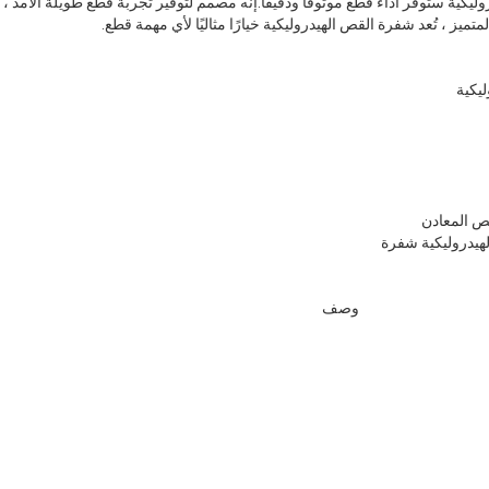
يكية ستوفر أداء قطع موثوقًا ودقيقًا.إنه مصمم لتوفير تجربة قطع طويلة الأمد ، ك
المتميز ، تُعد شفرة القص الهيدروليكية خيارًا مثاليًا لأي مهمة قطع.
يكية
ص المعادن
لهيدروليكية شفرة
وصف