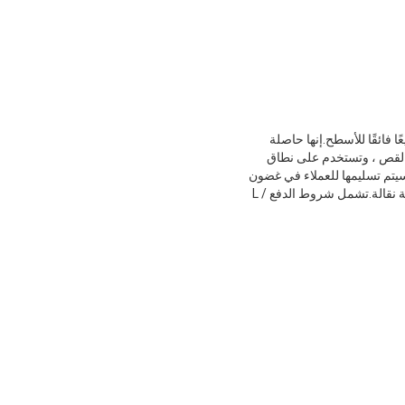
الية الجودة وتوفر تلميعًا فائقًا للأسطح.إنها حاصلة
 قابلة للتطبيق على آلات القص ، وتستخدم على نطاق
ت قص المعادن وشفرات القص المائلة من نوع الفرامل الهيدروليكية.مع أقل كمية للطلب وهي 10 ، سيتم تسليمها للعملاء في غضون
20 يومًا.السعر 15 دولارًا أمريكيًا والتعبئة والتغليف مصنوعة من البلاستيك المقاوم للماء والكرتون والخشب / منصة نقالة.تشمل شروط الدفع L /