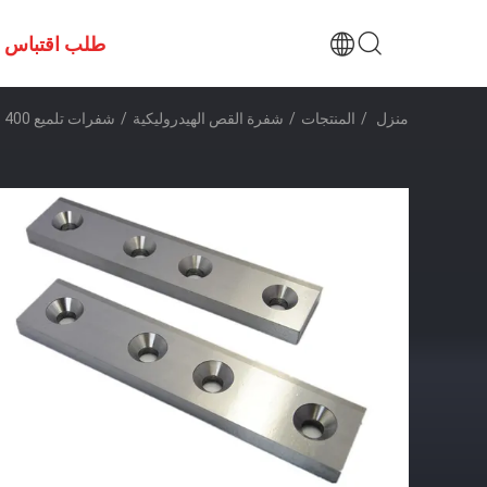
طلب اقتباس
منزل
/
المنتجات
/
شفرة القص الهيدروليكية
/
شفرات تلميع 400 مم لتطبيق ماكينات القص