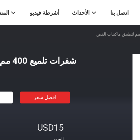
اتصل بنا
الأحداث
أشرطة فيديو
المن
شفرات تلميع 400 مم لتطبيق ماكينات القص
افضل سعر
USD15
السعر