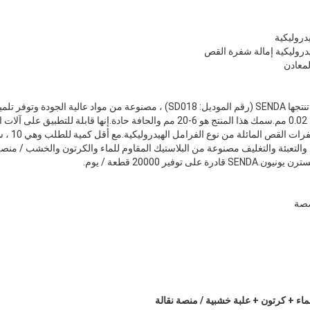
دروليكية
يدروليكية إمالة شفرة القص
معادن
شفرة القص الهيدروليكية ، التي تنتجها SENDA (رقم الموديل: SD018) ، مصنوعة من مواد ع
على شهادة ISO9001 وتفاوتها ± 0.02 مم.سمك هذا المنتج هو 6-20 مم والحافة حادة.إنها
واسع في آلا
صصة
ماء + كرتون + علبة خشبية / منصة نقالة