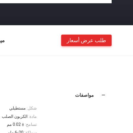
طلب عرض أسعار
مي
مواصفات
شكل:
مستطيلي
مادة:
الكربون الصلب
تسامح:
± 0.02 مم
سماكة:
6-20 ملم