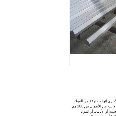
خرى.إنها مصنوعة من الفولاذ
الكربوني عالي الجودة بصلابة تصل إلى HRC58-62 ، وحوافها حادة وحتى بعد معالجة التلميع.إنها متوفرة في نطاق واسع من الأطوال من 200 مم
نية أو الأنابيب أو المواد