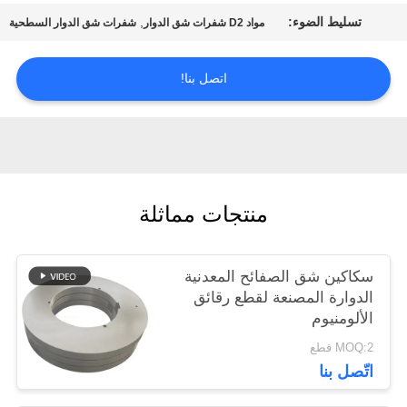
تسليط الضوء:
,
مواد D2 شفرات شق الدوار
شفرات شق الدوار السطحية
خريطة
الموقع
اتصل بنا!
سياسة
الخصوصية
منتجات مماثلة
سكاكين شق الصفائح المعدنية
الدوارة المصنعة لقطع رقائق
الألومنيوم
MOQ:2 قطع
اتّصل بنا